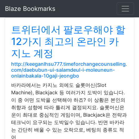
Blaze Bookmarks
트위터에서 팔로우해야 할
12가지 최고의 온라인 카
지노 계정
http://keeganlhsu777.timeforchangecounselling.
com/daebubun-ui-salamdeul-i-moleuneun-
onlainbakala-10gaji-jeongbo
바카라에서는 카지노 외에도 슬롯머신(Slot
Machine), Blackjack 등 여러가지 도박이 있습니다.
이 중 어떤 도박을 선택해야 하죠? 이 상황은 본인의
취향과 성향에 따라 틀리게 결정되지요. 슬롯머신은
운이 최대로 중심적인 게임이며, Blackjack은 전략과
테크닉이 요구되는 도박일수 있습니다. 반면 바카라
는 간단히 배울 수 있는 오락으로, 베팅의 종류도 적
어