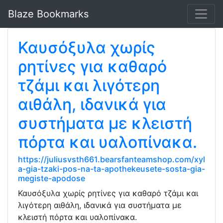
Blaze Bookmarks
Καυσόξυλα χωρίς
ρητίνες για καθαρό
τζάμι και λιγότερη
αιθάλη, ιδανικά για
συστήματα με κλειστή
πόρτα και υαλοπίνακα.
https://juliusvsth661.bearsfanteamshop.com/xyl
a-gia-tzaki-pos-na-ta-apothekeusete-sosta-gia-
megiste-apodose
Καυσόξυλα χωρίς ρητίνες για καθαρό τζάμι και
λιγότερη αιθάλη, ιδανικά για συστήματα με
κλειστή πόρτα και υαλοπίνακα.